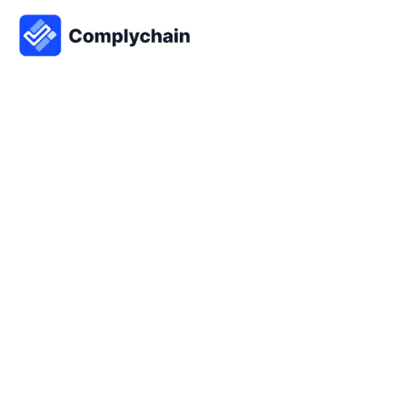
30. januar 2026
RIT A/S samler compliance i ét system i samarbejde 