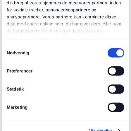
din brug af vores hjemmeside med vores partnere inden
for sociale medier, annonceringspartnere og
analysepartnere. Vores partnere kan kombinere disse
data med andre oplysninger, du har givet dem, eller som
de har indsamlet fra din brug af deres tjenester.
24. oktober 2025
Excel vs GRC-platform: Hvornår giver skiftet 
mening?
Samtykkevalg
Nødvendig
Læs Artikel
Read Article
Præferencer
Statistik
Marketing
Vis detaljer