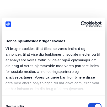
Ledelsen skal føre tilsyn
Tjeklisten med 10 minimumskontrolmål
Denne hjemmeside bruger cookies
Vi bruger cookies til at tilpasse vores indhold og
annoncer, til at vise dig funktioner til sociale medier og til
at analysere vores trafik. Vi deler også oplysninger om
din brug af vores hjemmeside med vores partnere inden
påvise
for sociale medier, annonceringspartnere og
analysepartnere. Vores partnere kan kombinere disse
data med andre oplysninger, du har givet dem, eller som
de har indsamlet fra din brug af deres tjenester.
Samtykkevalg
Nødvendig