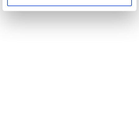
Enhedstype
Maks. 
Eller procent af 
bøde
global omsætning
Væsentlig 
10 mio. €
2%
enhed